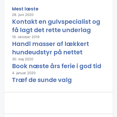
l
s
t
Mest læste
r
28. juni 2020
i
Kontakt en gulvspecialist og
h
få lagt det rette underlag
e
g
19. oktober 2019
n
Handl masser af lækkert
o
hundeudstyr på nettet
p
f
30. maj 2020
o
Book næste års ferie i god tid
r
4. januar 2020
e
Træf de sunde valg
n