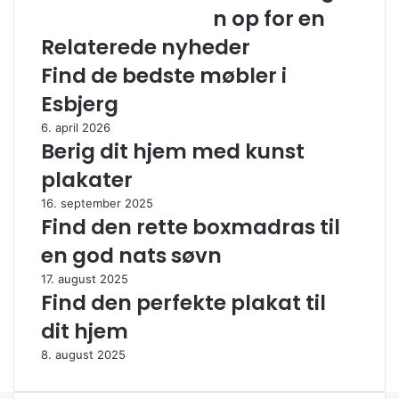
t
s
n op for en
i
i
Relaterede nyheder
l
o
g
n
Find de bedste møbler i
o
e
Esbjerg
d
l
e
l
6. april 2026
p
e
Berig dit hjem med kunst
r
d
plakater
i
e
s
r
16. september 2025
e
s
Find den rette boxmadras til
r
æ
en god nats søvn
i
t
d
t
17. august 2025
e
e
Find den perfekte plakat til
n
r
dit hjem
n
i
e
n
8. august 2025
j
d
u
u