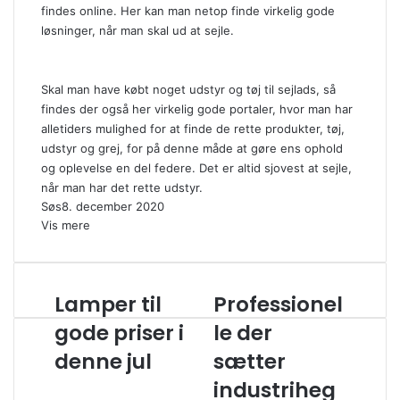
findes online. Her kan man netop finde virkelig gode
løsninger, når man skal ud at sejle.
Skal man have købt noget udstyr og tøj til sejlads, så
findes der også her virkelig gode portaler, hvor man har
alletiders mulighed for at finde de rette produkter, tøj,
udstyr og grej, for på denne måde at gøre ens ophold
og oplevelse en del federe. Det er altid sjovest at sejle,
når man har det rette udstyr.
Søs
8. december 2020
Vis mere
Lamper til
Professionel
L
P
a
r
gode priser i
le der
m
o
denne jul
sætter
p
f
e
e
industriheg
r
s