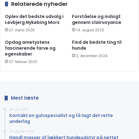
Relaterede nyheder
Oplev det bedste udvalg i
Forståelse og indsigt
Løvbjerg Nykøbing Mors
gennem clairvoyance
27. marts 2026
14. august 2025
Opdag ametystens
Find de bedste ting til
fascinerende farve og
hunde
egenskaber
2. december 2024
27. februar 2025
Mest læste
28. juni 2020
Kontakt en gulvspecialist og få lagt det rette
underlag
19. oktober 2019
Handl masser af lækkert hundeudstyr på nettet