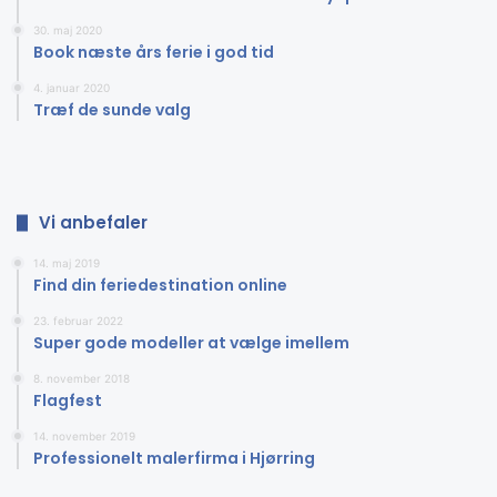
30. maj 2020
Book næste års ferie i god tid
4. januar 2020
Træf de sunde valg
Vi anbefaler
14. maj 2019
Find din feriedestination online
23. februar 2022
Super gode modeller at vælge imellem
8. november 2018
Flagfest
14. november 2019
Professionelt malerfirma i Hjørring