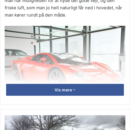
man har muligheden for at nyde det gode vejr, og den
friske luft, som man jo helt naturligt får ned i hovedet, når
man kører rundt på den måde.
Vis mere
Gør
Nyd omgivelserne fra bilen
det