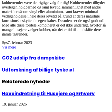
kobberrender være det rigtige valg for dig! Kobberrender tilbyder
overlegen holdbarhed og lang levetid sammenlignet med andre
materialer såsom vinyl eller aluminium, samt kræver minimal
vedligeholdelse i hele deres levetid på grund af deres naturlige
korrosionsbeskyttende egenskaber. Desuden ser de også godt ud!
Med alle disse fordele kombineret er det ikke underligt, hvorfor så
mange husejere vælger kobber, når det er tid til at udskifte deres
gamle tagrender.
Søs
7. februar 2023
Vis mere
CO2
CO2 udslip fra dampskibe
udslip
fra
Udforskning
Udforskning af billige tyske øl
dampskibe
af
billige
Relaterede nyheder
tyske
øl
Haveindretning til Husejere og Erhverv
19. januar 2026