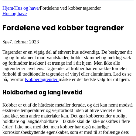
Hjem
/
Hus og have
/
Fordelene ved kobber tagrender
Hus og have
Fordelene ved kobber tagrender
Søs
7. februar 2023
Tagrender er en vigtig del af ethvert hus udvendigt. De beskytter dit
tag og fundament mod vandskader, holder skimmel og meldug væk
og forhindrer insekter i at trænge ind i dit hjem. Men ikke alle
tagrender er lavet ens. Tagrender af kobber har en række fordele i
forhold til traditionelle tagrender af vinyl eller aluminium. Lad os se
på, hvorfor
Kobbertagrender
måske er det bedste valg for dit hjem.
Holdbarhed og lang levetid
Kobber er et af de hårdeste metaller derude, og det kan nemt modstå
ekstreme temperaturer og vejrforhold uden at blive vredet eller
knække, som andre materialer kan. Det gør kobberrender utroligt
holdbare og langtidsholdbare – faktisk skal de ikke udskiftes i flere
årtier! Ikke nok med det, men kobber har også naturlige
korrosionsbeskyttende egenskaber, som er med til at forlænge dets