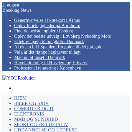
2. august
Breaking News
Generhvervelse af kørekort i Århus
Oplev ferielejligheder på Bornholm
Find de bedste møbler i Esbjerg
Oplev det bedste udvalg i Løvbjerg Nykøbing Mors
Effektiv hjælp til boligkøb i Danmark
At eje en bil i Spanien: En guide til det grå guld
Valg af det rigtige haglgevær til jagt
Mad ud af huset i Danmark
Haveindretning til Husejere og Erhverv
Professionel rengøring i København
Menu
HJEM
BILER OG SJOV
COMPUTER OG IT
ELEKTRONIK
MAD OG SUNDHED
SPORT OG FRILUFTSLIV
UDDANNELSE OG LEDELSE