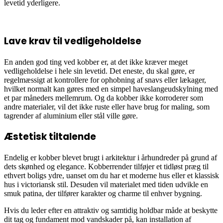
levetid yderligere.
Lave krav til vedligeholdelse
En anden god ting ved kobber er, at det ikke kræver meget
vedligeholdelse i hele sin levetid. Det eneste, du skal gøre, er
regelmæssigt at kontrollere for ophobning af snavs eller lækager,
hvilket normalt kan gøres med en simpel haveslangeudskylning med
et par måneders mellemrum. Og da kobber ikke korroderer som
andre materialer, vil det ikke ruste eller have brug for maling, som
tagrender af aluminium eller stål ville gøre.
Æstetisk tiltalende
Endelig er kobber blevet brugt i arkitektur i århundreder på grund af
dets skønhed og elegance. Kobberrender tilføjer et tidløst præg til
ethvert boligs ydre, uanset om du har et moderne hus eller et klassisk
hus i victoriansk stil. Desuden vil materialet med tiden udvikle en
smuk patina, der tilfører karakter og charme til enhver bygning.
Hvis du leder efter en attraktiv og samtidig holdbar måde at beskytte
dit tag og fundament mod vandskader på, kan installation af