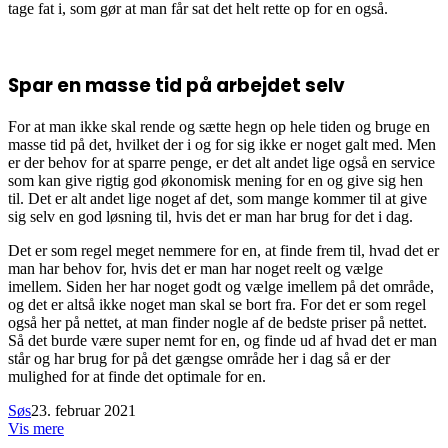
tage fat i, som gør at man får sat det helt rette op for en også.
Spar en masse tid på arbejdet selv
For at man ikke skal rende og sætte hegn op hele tiden og bruge en
masse tid på det, hvilket der i og for sig ikke er noget galt med. Men
er der behov for at sparre penge, er det alt andet lige også en service
som kan give rigtig god økonomisk mening for en og give sig hen
til. Det er alt andet lige noget af det, som mange kommer til at give
sig selv en god løsning til, hvis det er man har brug for det i dag.
Det er som regel meget nemmere for en, at finde frem til, hvad det er
man har behov for, hvis det er man har noget reelt og vælge
imellem. Siden her har noget godt og vælge imellem på det område,
og det er altså ikke noget man skal se bort fra. For det er som regel
også her på nettet, at man finder nogle af de bedste priser på nettet.
Så det burde være super nemt for en, og finde ud af hvad det er man
står og har brug for på det gængse område her i dag så er der
mulighed for at finde det optimale for en.
Søs
23. februar 2021
Vis mere
Facebook
LinkedIn