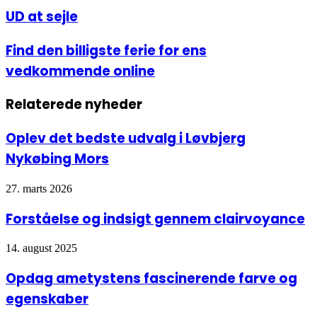
UD
UD at sejle
at
sejle
Find
Find den billigste ferie for ens
den
vedkommende online
billigste
ferie
for
Relaterede nyheder
ens
vedkommende
online
Oplev det bedste udvalg i Løvbjerg
Nykøbing Mors
27. marts 2026
Forståelse og indsigt gennem clairvoyance
14. august 2025
Opdag ametystens fascinerende farve og
egenskaber