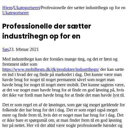
Hjem
/
Ukategoriseret
/
Professionelle der sætter industrihegn op for en
Ukategoriseret
Professionelle der sætter
industrihegn op for en
Søs
23. februar 2021
Med industrihegn kan der forståes mange ting, og det er først og
fremmest sider som
https://www.mobilhegn.dk/dk/produkter/industrihegn/
der kan sætte
en ind i hvad der og finde på markedet i dag. Det kunne være man
havde brug for noget til noget permanent såvel som noget man
havde brug for noget til noget mere mobilt. Det kunne sagtens være,
at det var noget man havde brug for at finde en god løsning på, hvis
det ikke var fordi man havde brug for at finde det man havde lyst til.
Det er som regel en af de løsninger, som gør sig meget gældende for
folkende der har brug for det i dag. Det er som regel også meget
mere og finde frem til, hvis det er noget man har brug for i dag. Det
er ikke bare et spørgsmål om, at man finder frem til en god løsning
her på nettet. Her vil der altid være nogle professionelle hænder og