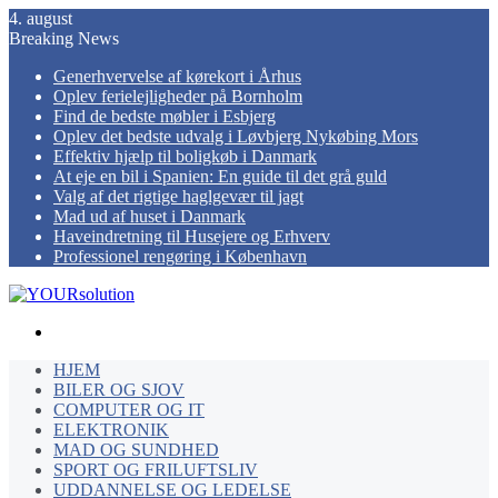
4. august
Breaking News
Generhvervelse af kørekort i Århus
Oplev ferielejligheder på Bornholm
Find de bedste møbler i Esbjerg
Oplev det bedste udvalg i Løvbjerg Nykøbing Mors
Effektiv hjælp til boligkøb i Danmark
At eje en bil i Spanien: En guide til det grå guld
Valg af det rigtige haglgevær til jagt
Mad ud af huset i Danmark
Haveindretning til Husejere og Erhverv
Professionel rengøring i København
Menu
HJEM
BILER OG SJOV
COMPUTER OG IT
ELEKTRONIK
MAD OG SUNDHED
SPORT OG FRILUFTSLIV
UDDANNELSE OG LEDELSE