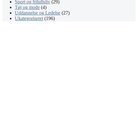
Sport og friluftsliv
(29)
Tøj og mode
(4)
Uddannelse og Ledelse
(27)
Ukategoriseret
(196)
Facebook
X
WhatsApp
Telegram
Viber
Back
to
top
button