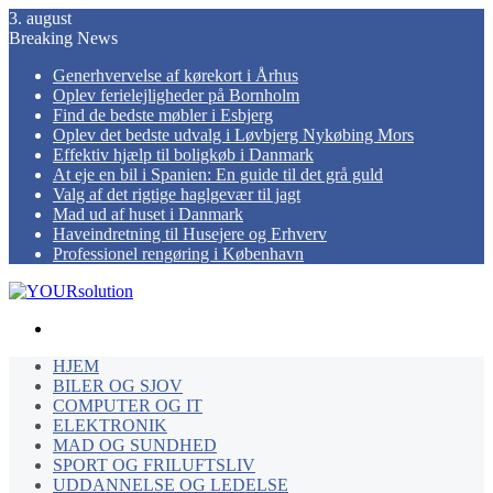
3. august
Breaking News
Generhvervelse af kørekort i Århus
Oplev ferielejligheder på Bornholm
Find de bedste møbler i Esbjerg
Oplev det bedste udvalg i Løvbjerg Nykøbing Mors
Effektiv hjælp til boligkøb i Danmark
At eje en bil i Spanien: En guide til det grå guld
Valg af det rigtige haglgevær til jagt
Mad ud af huset i Danmark
Haveindretning til Husejere og Erhverv
Professionel rengøring i København
Menu
HJEM
BILER OG SJOV
COMPUTER OG IT
ELEKTRONIK
MAD OG SUNDHED
SPORT OG FRILUFTSLIV
UDDANNELSE OG LEDELSE