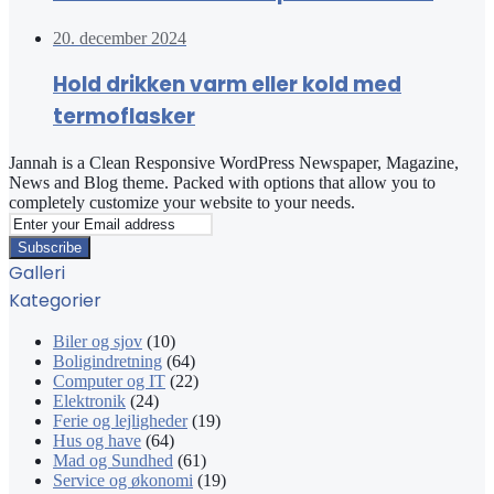
20. december 2024
Hold drikken varm eller kold med
termoflasker
Jannah is a Clean Responsive WordPress Newspaper, Magazine,
News and Blog theme. Packed with options that allow you to
completely customize your website to your needs.
Enter
your
Email
Galleri
address
Kategorier
Biler og sjov
(10)
Boligindretning
(64)
Computer og IT
(22)
Elektronik
(24)
Ferie og lejligheder
(19)
Hus og have
(64)
Mad og Sundhed
(61)
Service og økonomi
(19)