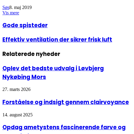
Søs
8. maj 2019
Vis mere
Facebook
LinkedIn
Gode
Gode spisteder
spisteder
Effektiv
Effektiv ventilation der sikrer frisk luft
ventilation
der
Relaterede nyheder
sikrer
frisk
luft
Oplev det bedste udvalg i Løvbjerg
Nykøbing Mors
27. marts 2026
Forståelse og indsigt gennem clairvoyance
14. august 2025
Opdag ametystens fascinerende farve og