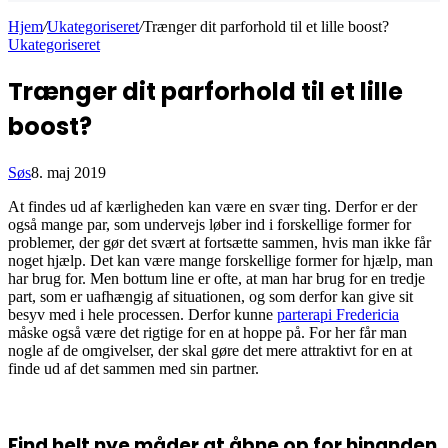
Hjem
/
Ukategoriseret
/
Trænger dit parforhold til et lille boost?
Ukategoriseret
Trænger dit parforhold til et lille
boost?
Søs
8. maj 2019
At findes ud af kærligheden kan være en svær ting. Derfor er der
også mange par, som undervejs løber ind i forskellige former for
problemer, der gør det svært at fortsætte sammen, hvis man ikke får
noget hjælp. Det kan være mange forskellige former for hjælp, man
har brug for. Men bottum line er ofte, at man har brug for en tredje
part, som er uafhængig af situationen, og som derfor kan give sit
besyv med i hele processen. Derfor kunne
parterapi Fredericia
måske også være det rigtige for en at hoppe på. For her får man
nogle af de omgivelser, der skal gøre det mere attraktivt for en at
finde ud af det sammen med sin partner.
Find helt nye måder at åbne op for hinanden