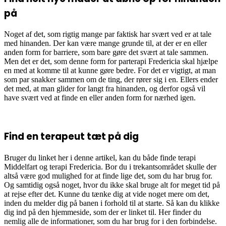
på
Noget af det, som rigtig mange par faktisk har svært ved er at tale
med hinanden. Der kan være mange grunde til, at der er en eller
anden form for barriere, som bare gøre det svært at tale sammen.
Men det er det, som denne form for parterapi Fredericia skal hjælpe
en med at komme til at kunne gøre bedre. For det er vigtigt, at man
som par snakker sammen om de ting, der rører sig i en. Ellers ender
det med, at man glider for langt fra hinanden, og derfor også vil
have svært ved at finde en eller anden form for nærhed igen.
Find en terapeut tæt på dig
Bruger du linket her i denne artikel, kan du både finde terapi
Middelfart og terapi Fredericia. Bor du i trekantsområdet skulle der
altså være god mulighed for at finde lige det, som du har brug for.
Og samtidig også noget, hvor du ikke skal bruge alt for meget tid på
at rejse efter det. Kunne du tænke dig at vide noget mere om det,
inden du melder dig på banen i forhold til at starte. Så kan du klikke
dig ind på den hjemmeside, som der er linket til. Her finder du
nemlig alle de informationer, som du har brug for i den forbindelse.