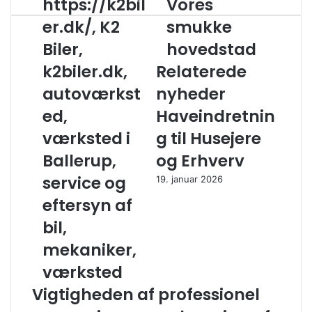
https://k2bil
Vores
h
V
t
o
er.dk/, K2
smukke
t
r
Biler,
hovedstad
p
e
s
s
k2biler.dk,
Relaterede
:
s
/
autoværkst
nyheder
m
/
u
ed,
Haveindretnin
k
k
2
k
værksted i
g til Husejere
b
e
Ballerup,
og Erhverv
i
h
l
o
service og
19. januar 2026
e
v
eftersyn af
r
e
.
d
bil,
d
s
mekaniker,
k
t
/
a
værksted
,
d
Vigtigheden af professionel
K
2