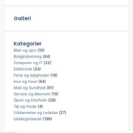
n
address
a
f
Galleri
b
i
l
,
Kategorier
m
Biler og sjov
(10)
e
Boligindretning
(64)
k
Computer og IT
(22)
a
Elektronik
(24)
n
Ferie og lejligheder
(19)
i
Hus og have
(64)
k
Mad og Sundhed
(61)
e
Service og økonomi
(19)
r
Sport og friluftsliv
(29)
,
Tøj og mode
(4)
v
Uddannelse og Ledelse
(27)
æ
Ukategoriseret
(196)
r
k