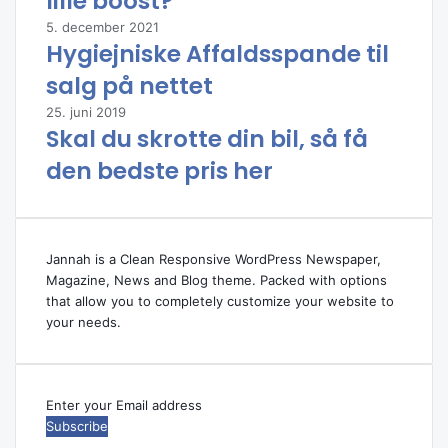
lille boost?
l
e
5. december 2021
r
Hygiejniske Affaldsspande til
u
salg på nettet
p
,
25. juni 2019
s
Skal du skrotte din bil, så få
e
den bedste pris her
r
v
i
c
e
Jannah is a Clean Responsive WordPress Newspaper,
o
Magazine, News and Blog theme. Packed with options
g
that allow you to completely customize your website to
e
your needs.
f
t
e
r
Enter
s
your
y
Email