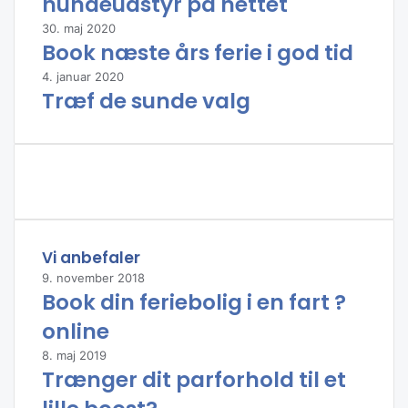
hundeudstyr på nettet
v
æ
30. maj 2020
Book næste års ferie i god tid
r
k
4. januar 2020
s
Træf de sunde valg
t
e
d
,
v
æ
r
k
Vi anbefaler
s
t
9. november 2018
e
Book din feriebolig i en fart ?
d
online
i
B
8. maj 2019
a
Trænger dit parforhold til et
l