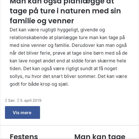
Man kan også planlægge at
tage på ture i naturen med sin
familie og venner
Det kan være rugtigti hyggeligt, givende og
relationskabende at planlægge ture man kan tage på
med sine venner og familie. Derudover kan man også
når det bliver ferie, prøve at tage sine børn med så de
kan lave noget andet end at sidde foran skærme hele
tiden. Det kan også være rigtigt sundt at få noget
sollys, nu hvor det snart bliver sommer. Det kan være
godt for både krop og sjæl.
Søs
5. april 2019
Vis mere
Festens
Man kan tage
Festens
Man