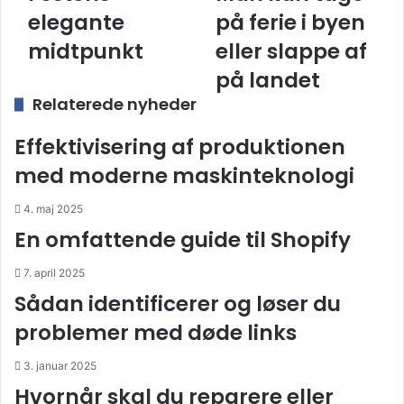
elegante
kan
elegante
på ferie i byen
midtpunkt
tage
midtpunkt
på
eller slappe af
ferie
på landet
i
Relaterede nyheder
byen
eller
slappe
Effektivisering af produktionen
af
med moderne maskinteknologi
på
landet
4. maj 2025
En omfattende guide til Shopify
7. april 2025
Sådan identificerer og løser du
problemer med døde links
3. januar 2025
Hvornår skal du reparere eller