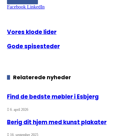
Facebook
LinkedIn
Vores klode lider
Vores klode lider
Gode spisesteder
Gode spisesteder
Relaterede nyheder
Find de bedste møbler i Esbjerg
6. april 2026
Berig dit hjem med kunst plakater
16. september 2025