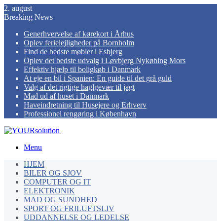
2. august
Breaking News
Generhvervelse af kørekort i Århus
Oplev ferielejligheder på Bornholm
Find de bedste møbler i Esbjerg
Oplev det bedste udvalg i Løvbjerg Nykøbing Mors
Effektiv hjælp til boligkøb i Danmark
At eje en bil i Spanien: En guide til det grå guld
Valg af det rigtige haglgevær til jagt
Mad ud af huset i Danmark
Haveindretning til Husejere og Erhverv
Professionel rengøring i København
Menu
HJEM
BILER OG SJOV
COMPUTER OG IT
ELEKTRONIK
MAD OG SUNDHED
SPORT OG FRILUFTSLIV
UDDANNELSE OG LEDELSE