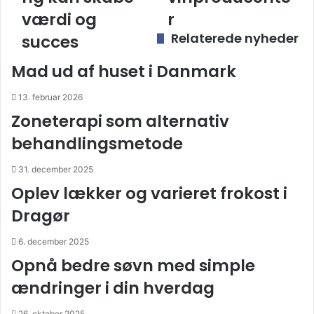
værdi
værdi og
r
og
Relaterede nyheder
succes
succes
Mad ud af huset i Danmark
13. februar 2026
Zoneterapi som alternativ
behandlingsmetode
31. december 2025
Oplev lækker og varieret frokost i
Dragør
6. december 2025
Opnå bedre søvn med simple
ændringer i din hverdag
26. oktober 2025