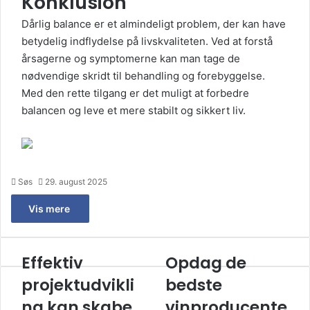
Konklusion
Dårlig balance er et almindeligt problem, der kan have
betydelig indflydelse på livskvaliteten. Ved at forstå
årsagerne og symptomerne kan man tage de
nødvendige skridt til behandling og forebyggelse.
Med den rette tilgang er det muligt at forbedre
balancen og leve et mere stabilt og sikkert liv.
Søs
29. august 2025
Vis mere
Effektiv
Opdag de
Effektiv
Opdag
projektudvikling
de
projektudvikli
bedste
kan
bedste
skabe
ng kan skabe
vinproducenter
vinproducente