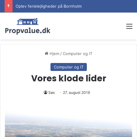
Oplev ferielejligheder på Bornholm
M
Hjem
/
Computer og IT
Computer og IT
Vores klode lider
Søs
27. august 2019