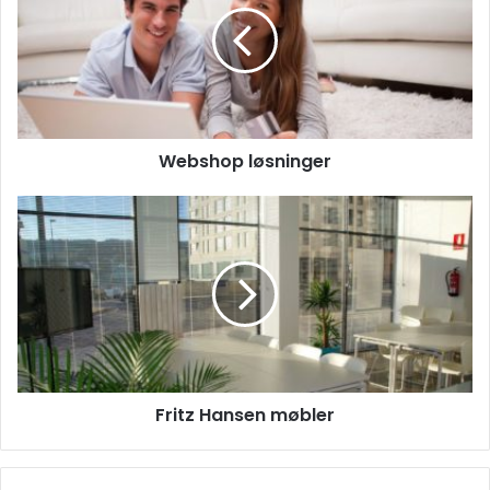
Webshop løsninger
Fritz
Hansen
møbler
Fritz Hansen møbler
Det er efterhånden evident, at vores planet ikke har det
godt, og det er også evident, at problemer stammer fra os
mennesker, der har ydet rovdrift på klodens ressourcer til