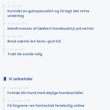
28. juni 2020
Kontakt en gulvspecialist og få lagt det rette
underlag
19. oktober 2019
Handl masser af lækkert hundeudstyr på nettet
30. maj 2020
Book næste års ferie i god tid
4. januar 2020
Træf de sunde valg
Vi anbefaler
3. november 2018
Forkæl din hund med dejlige hundeartikler
16. november 2018
Få fingrene i en fantastisk feriebolig online