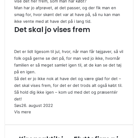
vise det her frem, som man har købt?
Man har jo afprøvet, at det passer, og der fik man en
smag for, hvor skønt det var at have på, så nu kan man
ikke vente med at have det på i lang tid.
Det skal jo vises frem
Det er lidt ligesom til jul, hvor, når man får tøjgaver, så vil
folk også gerne se det på, for man ved jo ikke, hvornår
familien er så meget samlet igen til, at de kan se det tøj
på en igen.
Så det er jo ikke nok at have det og være glad for det –
det skal vises frem, for det er det trods alt også købt til.
Så hold dig ikke igen – kom ud med det og præsentér
det!
Søs
26. august 2022
Vis mere
Kiropraktik
Flyttefirma