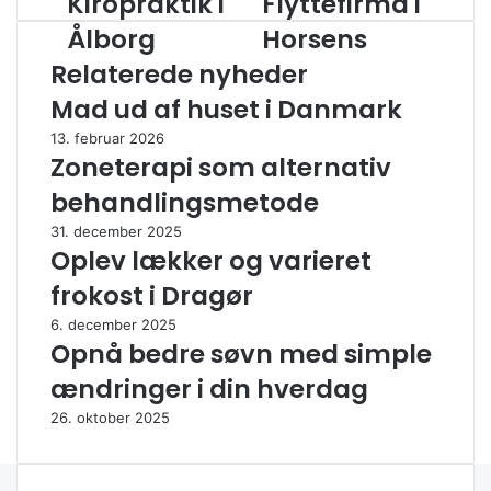
Kiropraktik i
Flyttefirma i
i
i
Ålborg
Horsens
Ålborg
Horsens
Relaterede nyheder
Mad ud af huset i Danmark
13. februar 2026
Zoneterapi som alternativ
behandlingsmetode
31. december 2025
Oplev lækker og varieret
frokost i Dragør
6. december 2025
Opnå bedre søvn med simple
ændringer i din hverdag
26. oktober 2025