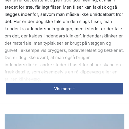
stedet for træ, får lagt fliser. Men fliser kan faktisk også
lægges indenfor, selvom man måske ikke umiddelbart tror
det. Her er der dog ikke tale om den slags fliser, man
kender fra udendørsbelægninger, men i stedet er der tale
om det, der kaldes ‘indendørs klinker’. Indendørsklinker er
det materiale, man typisk ser er brugt på væggen og
gulvet i eksempelvis bryggers, badeværelset og køkkenet.
Det er dog ikke uvant, at man også bruger
indendørsklinker andre steder i huset for at her skabe en
fræk detalje, som eksempelvis en rå klippevæg eller en
stilren klinkevæg.
Vis mere
DK Fliser er leverancedygtig i både udendørsfliser og
indendørklinker.
Fliser
findes i et væld af muligheder, og
man bør derfor ikke snyde sig selv for at kigge ind i
sortimentet hos DK Fliser. De har nemlig et kæmpe udvalg
Opbevar
af alle slags fliser. Finder man ikke det man søger i det
dine
ejendele