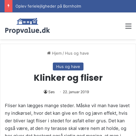
Oplev ferielejligheder på Bornholm
M
Hjem
/
Hus og have
Hus og have
Klinker og fliser
Søs
22. januar 2019
Fliser kan lægges mange steder. Måske vil man have lavet
ny indkørsel, hvor det kan give en fin og jævn effekt, hvis
der bliver lagt fliser i stedet for asfalt eller grus. Det kan
også være, at den ny terasse skal være nem at holde, og
her giver det bestemt også rigtig god mening, at man i