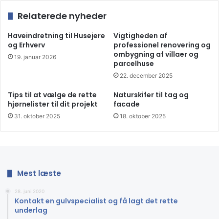
kundeservice. De har en årelang erfaring indenfor
Relaterede nyheder
flisefaget, og deres webshop har de haft helt tilbage fra
2019. Uanset om man som kunde allerede ved, hvad man
Haveindretning til Husejere
Vigtigheden af
og Erhverv
professionel renovering og
går efter, eller om man vil have råd og sparring med på
ombygning af villaer og
19. januar 2026
vejen, så hjælper DK Fliser gerne. For dem er det nemlig
parcelhuse
vigtigt, at kunden får sine drømme opfyldt, når der skal
22. december 2025
laves nyt enten indenfor eller udenfor husets fire vægge.
Tips til at vælge de rette
Naturskifer til tag og
Derfor kan man trygt søge råd og sparring hos DK Fliser,
hjørnelister til dit projekt
facade
når det kommer til at købe klinker og fliser.
31. oktober 2025
18. oktober 2025
Mest læste
28. juni 2020
Kontakt en gulvspecialist og få lagt det rette
underlag