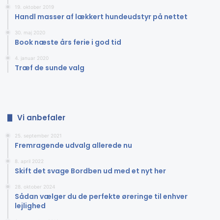
19. oktober 2019
Handl masser af lækkert hundeudstyr på nettet
30. maj 2020
Book næste års ferie i god tid
4. januar 2020
Træf de sunde valg
Vi anbefaler
25. september 2021
Fremragende udvalg allerede nu
8. april 2022
Skift det svage Bordben ud med et nyt her
28. oktober 2024
Sådan vælger du de perfekte øreringe til enhver
lejlighed