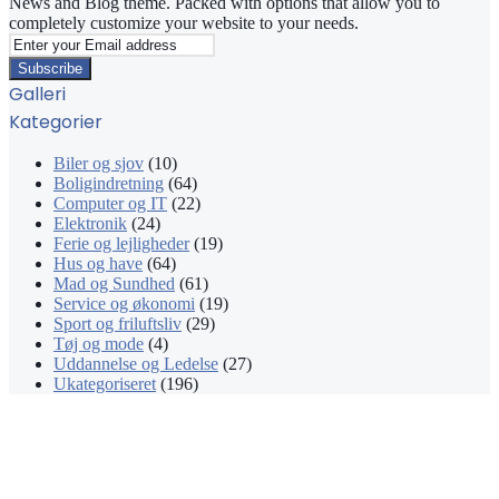
News and Blog theme. Packed with options that allow you to
completely customize your website to your needs.
Enter
your
Email
Galleri
address
Kategorier
Biler og sjov
(10)
Boligindretning
(64)
Computer og IT
(22)
Elektronik
(24)
Ferie og lejligheder
(19)
Hus og have
(64)
Mad og Sundhed
(61)
Service og økonomi
(19)
Sport og friluftsliv
(29)
Tøj og mode
(4)
Uddannelse og Ledelse
(27)
Ukategoriseret
(196)
Facebook
X
WhatsApp
Telegram
Viber
Back
to
top
button