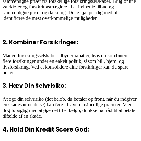
sammenligne priser fra forskellige forsikringsselskaber. Brug online
værktøjer og forsikringsmæglere til at indhente tilbud og
sammenligne priser og dækning. Dette hjælper dig med at
identificere de mest overkommelige muligheder.
2. Kombiner Forsikringer:
Mange forsikringsselskaber tilbyder rabatter, hvis du kombinerer
flere forsikringer under en enkelt politik, såsom bil-, hjem- og
livsforsikring. Ved at konsolidere dine forsikringer kan du spare
penge.
3. Hæv Din Selvrisiko:
At øge din selvrisiko (det beløb, du betaler op front, når du indgiver
en skadesanmeldelse) kan føre til lavere månedlige præmier. Vær
dog forsigtig med at øge det til et beløb, du ikke har råd til at betale i
tilfælde af en skade.
4. Hold Din Kredit Score God: