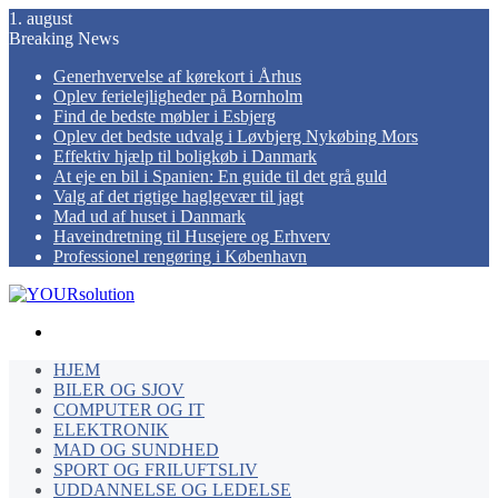
1. august
Breaking News
Generhvervelse af kørekort i Århus
Oplev ferielejligheder på Bornholm
Find de bedste møbler i Esbjerg
Oplev det bedste udvalg i Løvbjerg Nykøbing Mors
Effektiv hjælp til boligkøb i Danmark
At eje en bil i Spanien: En guide til det grå guld
Valg af det rigtige haglgevær til jagt
Mad ud af huset i Danmark
Haveindretning til Husejere og Erhverv
Professionel rengøring i København
Menu
HJEM
BILER OG SJOV
COMPUTER OG IT
ELEKTRONIK
MAD OG SUNDHED
SPORT OG FRILUFTSLIV
UDDANNELSE OG LEDELSE