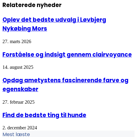
Økonomiske
ONLINE
Relaterede nyheder
Besparelser
I
DAG
Oplev det bedste udvalg i Løvbjerg
Nykøbing Mors
27. marts 2026
Forståelse og indsigt gennem clairvoyance
14. august 2025
Opdag ametystens fascinerende farve og
egenskaber
27. februar 2025
Find de bedste ting til hunde
2. december 2024
Mest læste