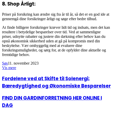
8. Shop Årligt:
Priser på forsikring kan ændre sig fra år til år, så det er en god ide at
gennemgå dine forsikringer årligt og søge efter bedre tilbud.
At finde billigere forsikringer kræver lidt tid og indsats, men det kan
resultere i betydelige besparelser over tid. Ved at sammenligne
priser, udnytte rabatter og justere din dækning efter behov kan du
opnå økonomisk sikkerhed uden at gå på kompromis med din
beskyttelse. Vær omhyggelig med at evaluere dine
forsikringsmuligheder, og sørg for, at de opfylder dine aktuelle og
fremtidige behov.
Søs
11. november 2023
Vis mere
Facebook
LinkedIn
Fordelene
Fordelene ved at Skifte til Solenergi:
ved
Bæredygtighed og Økonomiske Besparelser
at
Skifte
til
FIND
FIND DIN GARDINFORRETNING HER ONLINE I
Solenergi:
DIN
DAG
Bæredygtighed
GARDINFORRETNING
og
HER