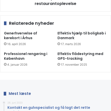
restaurantoplevelse
Relaterede nyheder
Generhvervelse af
Effektiv hjælp til boligkøb i
kørekort i Århus
Danmark
16. april 2026
17. marts 2026
Professionel rengøring i
Effektiv flådestyring med
København
GPS-tracking
4. januar 2026
17. november 2025
Effektiv lagerstyring
Et veludviklet POS-system hjælper også med lagerstyring
og forretningsanalyse. Hvis systemet viser en høj
Mest læste
salgsvolumen på et bestemt produkt, kan du sikre, at du
altid har en tilstrækkelig mængde i lageret, når
28. juni 2020
salgssæsonen rammer. Ligeså kan umiddelbare lavt salg
Kontakt en gulvspecialist og få lagt det rette