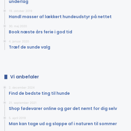
underlag
betyde, at det er tid til at skifte fokus til et andet produkt,
og lave ændringer i butik eller restauranten.
19. oktober 2019
Handl masser af lækkert hundeudstyr på nettet
Forøgelse af effektivitet og
30. maj 2020
Book næste års ferie i god tid
produktivitet
4. januar 2020
Træf de sunde valg
Med et POS-system kan du også forbedre effektivitet og
produktivitet i din forretning. Det fjerner behovet for at
registrere transaktioner og lagerhåndtering manuelt, og
giver dig mulighed for at analysere din drift og tage
Vi anbefaler
strategiske beslutninger for din forretning på et hurtigere
tempo.
2. december 2024
Find de bedste ting til hunde
Sikkerhed og overholdelse af
21. september 2021
Shop fødevarer online og gør det nemt for dig selv
lovgivningen
5. april 2019
Man kan tage ud og slappe af i naturen til sommer
Et effektivt POS-system giver også sikkerhed og