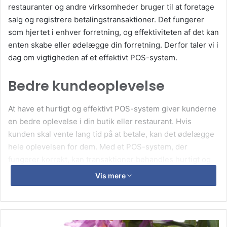
restauranter og andre virksomheder bruger til at foretage
salg og registrere betalingstransaktioner. Det fungerer
som hjertet i enhver forretning, og effektiviteten af det kan
enten skabe eller ødelægge din forretning. Derfor taler vi i
dag om vigtigheden af et effektivt POS-system.
Bedre kundeoplevelse
At have et hurtigt og effektivt POS-system giver kunderne
en bedre oplevelse i din butik eller restaurant. Hvis
kunden skal vente lang tid på at betale, kan det ødelægge
hele oplevelsen for dem. Med et POS-system, der
fungerer korrekt, kan transaktioner behandles hurtigt og
enkelt. Det giver kunden mulighed for at gå videre til
Vis mere
næste skridt på deres rejse, som skulle være en positiv
oplevelse.
Registrering af salg på et
Guide