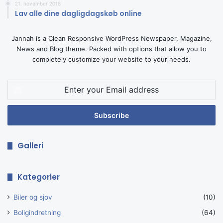
overholdelse af lovgivningen. En af fordelene ved at have
21. november 2018
Lav alle dine dagligdagskøb online
et effektivt system er, at det hjælper bedrifter med at
overholde lovgivningsmæssige krav, og sikre
Jannah is a Clean Responsive WordPress Newspaper, Magazine,
kundeoplysninger ved at holde dem private og sikre.
News and Blog theme. Packed with options that allow you to
Systemet opbevare kunde- og betalingsdata sikkert, og
completely customize your website to your needs.
hjælper din forretning med at opfylde de nødvendige krav
og reguleringer.
Enter
your
Email
address
Galleri
Kategorier
Biler og sjov
(10)
Boligindretning
(64)