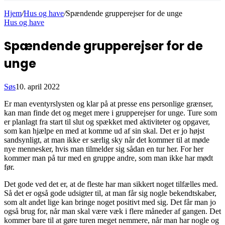
Hjem
/
Hus og have
/
Spændende grupperejser for de unge
Hus og have
Spændende grupperejser for de
unge
Søs
10. april 2022
Er man eventyrslysten og klar på at presse ens personlige grænser,
kan man finde det og meget mere i grupperejser for unge. Ture som
er planlagt fra start til slut og spækket med aktiviteter og opgaver,
som kan hjælpe en med at komme ud af sin skal. Det er jo højst
sandsynligt, at man ikke er særlig sky når det kommer til at møde
nye mennesker, hvis man tilmelder sig sådan en tur her. For her
kommer man på tur med en gruppe andre, som man ikke har mødt
før.
Det gode ved det er, at de fleste har man sikkert noget tilfælles med.
Så det er også gode udsigter til, at man får sig nogle bekendtskaber,
som alt andet lige kan bringe noget positivt med sig. Det får man jo
også brug for, når man skal være væk i flere måneder af gangen. Det
kommer bare til at gøre turen meget nemmere, når man har nogle og