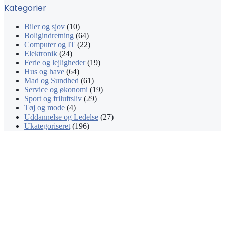
Kategorier
Biler og sjov
(10)
Boligindretning
(64)
Computer og IT
(22)
Elektronik
(24)
Ferie og lejligheder
(19)
Hus og have
(64)
Mad og Sundhed
(61)
Service og økonomi
(19)
Sport og friluftsliv
(29)
Tøj og mode
(4)
Uddannelse og Ledelse
(27)
Ukategoriseret
(196)
Facebook
X
WhatsApp
Telegram
Viber
Back
to
top
button