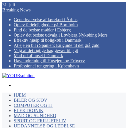
31. juli
Breaking News
Generhvervelse af kørekort i Århus
Oplev ferielejligheder på Bornholm
Find de bedste møbler i Esbjerg
Oplev det bedste udvalg i Løvbjerg Nykøbing Mors
Effektiv hjælp til boligkøb i Danmark
At eje en bil i Spanien: En guide til det grå guld
Valg af det rigtige haglgevær til jagt
Mad ud af huset i Danmark
Haveindretning til Husejere og Erhverv
Professionel rengøring i København
Menu
HJEM
BILER OG SJOV
COMPUTER OG IT
ELEKTRONIK
MAD OG SUNDHED
SPORT OG FRILUFTSLIV
UDDANNELSE OG LEDELSE