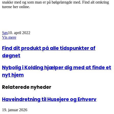
snakke med og som man er på bølgelængde med. Find alt omkring
turene her online.
Søs
10. april 2022
Vis mere
Facebook
LinkedIn
Find
Find dit produkt på alle tidspunkter af
dit
døgnet
produkt
på
alle
Nybolig
Nybolig i Kolding hjælper dig med at finde et
tidspunkter
i
nyt hjem
af
Kolding
døgnet
hjælper
dig
Relaterede nyheder
med
at
finde
Haveindretning til Husejere og Erhverv
et
nyt
19. januar 2026
hjem