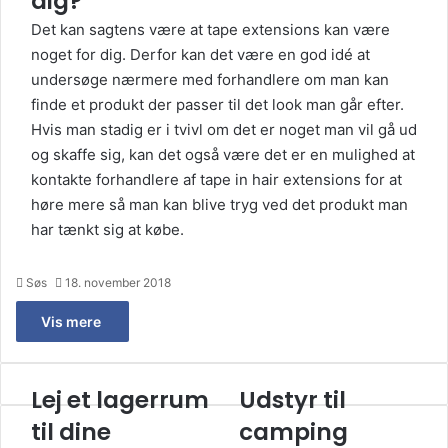
dig?
Det kan sagtens være at tape extensions kan være
noget for dig. Derfor kan det være en god idé at
undersøge nærmere med forhandlere om man kan
finde et produkt der passer til det look man går efter.
Hvis man stadig er i tvivl om det er noget man vil gå ud
og skaffe sig, kan det også være det er en mulighed at
kontakte forhandlere af tape in hair extensions for at
høre mere så man kan blive tryg ved det produkt man
har tænkt sig at købe.
Søs
18. november 2018
Vis mere
Lej et lagerrum
Udstyr til
Lej
Udstyr
et
til
til dine
camping
lagerrum
camping