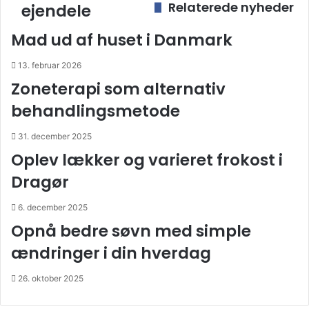
Relaterede nyheder
til
ejendele
dine
Mad ud af huset i Danmark
ejendele
13. februar 2026
Zoneterapi som alternativ
behandlingsmetode
31. december 2025
Oplev lækker og varieret frokost i
Dragør
6. december 2025
Opnå bedre søvn med simple
ændringer i din hverdag
26. oktober 2025