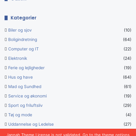
Kategorier
Biler og sjov
(10)
Boligindretning
(64)
Computer og IT
(22)
Elektronik
(24)
Ferie og lejligheder
(19)
Hus og have
(64)
Mad og Sundhed
(61)
Service og økonomi
(19)
Sport og friluftsliv
(29)
Tøj og mode
(4)
Uddannelse og Ledelse
(27)
Ukategoriseret
(196)
Jannah Theme
License is not validated, Go to the theme options