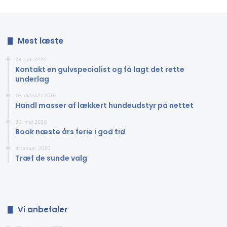
Mest læste
28. juni 2020
Kontakt en gulvspecialist og få lagt det rette
underlag
19. oktober 2019
Handl masser af lækkert hundeudstyr på nettet
30. maj 2020
Book næste års ferie i god tid
4. januar 2020
Træf de sunde valg
Vi anbefaler