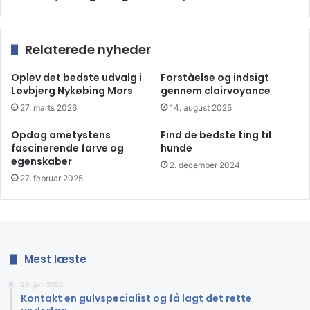
Relaterede nyheder
Oplev det bedste udvalg i
Forståelse og indsigt
Løvbjerg Nykøbing Mors
gennem clairvoyance
27. marts 2026
14. august 2025
Opdag ametystens
Find de bedste ting til
fascinerende farve og
hunde
egenskaber
2. december 2024
27. februar 2025
Få det bedste system på markedet
Der er ikke nogen tvivl om, at hvis man køber det ERP-
Mest læste
system, som man finder på hjemmesiden her. Så giver
man også sig selv det bedste, der overhovedet findes på
28. juni 2020
markedet. Man kan have forskellige meninger om, hvad et
Kontakt en gulvspecialist og få lagt det rette