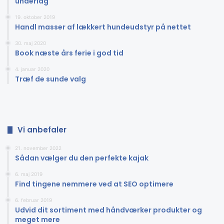
underlag
økonomisystem skal kunne. Men hvis man vælger den
løsning her, så har man altså allerede givet sig selv et klart
19. oktober 2019
Handl masser af lækkert hundeudstyr på nettet
forspring. Da man både får forenklet mange af
funktionerne. Men man samtidig også kan samle flere
30. maj 2020
opgaver i et system, hvilket gør det nemmere at bevare
Book næste års ferie i god tid
overblikket, og løse opgaverne langt mere effektivt.
4. januar 2020
Træf de sunde valg
Vi anbefaler
21. november 2022
Sådan vælger du den perfekte kajak
6. maj 2019
Find tingene nemmere ved at SEO optimere
6. februar 2019
Udvid dit sortiment med håndværker produkter og
meget mere