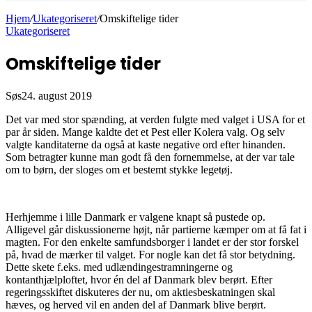
Hjem
/
Ukategoriseret
/
Omskiftelige tider
Ukategoriseret
Omskiftelige tider
Søs
24. august 2019
Det var med stor spænding, at verden fulgte med valget i USA for et
par år siden. Mange kaldte det et Pest eller Kolera valg. Og selv
valgte kanditaterne da også at kaste negative ord efter hinanden.
Som betragter kunne man godt få den fornemmelse, at der var tale
om to børn, der sloges om et bestemt stykke legetøj.
Herhjemme i lille Danmark er valgene knapt så pustede op.
Alligevel går diskussionerne højt, når partierne kæmper om at få fat i
magten. For den enkelte samfundsborger i landet er der stor forskel
på, hvad de mærker til valget. For nogle kan det få stor betydning.
Dette skete f.eks. med udlændingestramningerne og
kontanthjælploftet, hvor én del af Danmark blev berørt. Efter
regeringsskiftet diskuteres der nu, om aktiesbeskatningen skal
hæves, og herved vil en anden del af Danmark blive berørt.