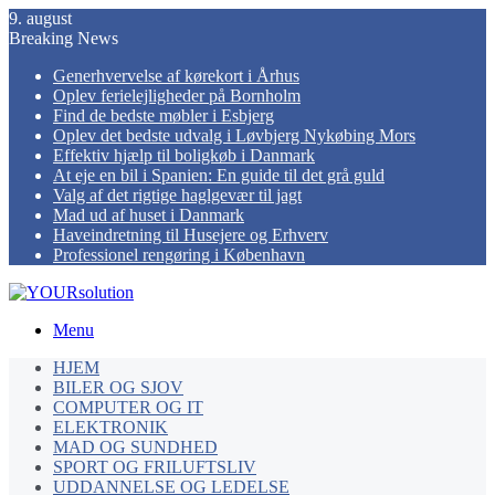
9. august
Breaking News
Generhvervelse af kørekort i Århus
Oplev ferielejligheder på Bornholm
Find de bedste møbler i Esbjerg
Oplev det bedste udvalg i Løvbjerg Nykøbing Mors
Effektiv hjælp til boligkøb i Danmark
At eje en bil i Spanien: En guide til det grå guld
Valg af det rigtige haglgevær til jagt
Mad ud af huset i Danmark
Haveindretning til Husejere og Erhverv
Professionel rengøring i København
Menu
HJEM
BILER OG SJOV
COMPUTER OG IT
ELEKTRONIK
MAD OG SUNDHED
SPORT OG FRILUFTSLIV
UDDANNELSE OG LEDELSE