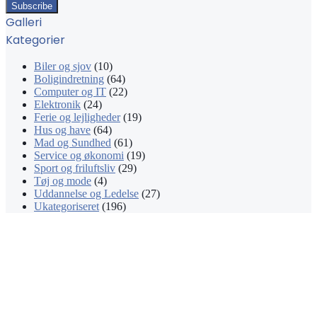
your
Email
Galleri
address
Kategorier
Biler og sjov
(10)
Boligindretning
(64)
Computer og IT
(22)
Elektronik
(24)
Ferie og lejligheder
(19)
Hus og have
(64)
Mad og Sundhed
(61)
Service og økonomi
(19)
Sport og friluftsliv
(29)
Tøj og mode
(4)
Uddannelse og Ledelse
(27)
Ukategoriseret
(196)
Facebook
X
WhatsApp
Telegram
Viber
Back
to
top
button