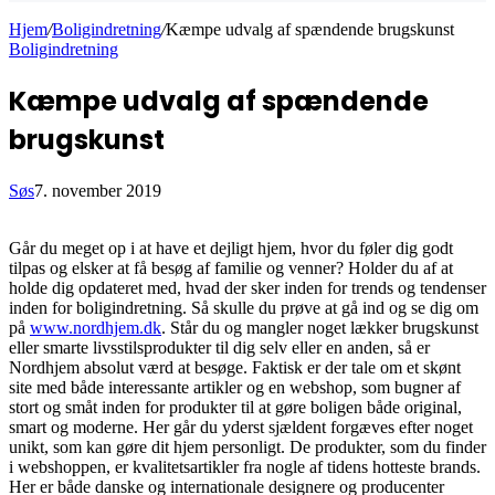
Hjem
/
Boligindretning
/
Kæmpe udvalg af spændende brugskunst
Boligindretning
Kæmpe udvalg af spændende
brugskunst
Søs
7. november 2019
Går du meget op i at have et dejligt hjem, hvor du føler dig godt
tilpas og elsker at få besøg af familie og venner? Holder du af at
holde dig opdateret med, hvad der sker inden for trends og tendenser
inden for boligindretning. Så skulle du prøve at gå ind og se dig om
på
www.nordhjem.dk
. Står du og mangler noget lækker brugskunst
eller smarte livsstilsprodukter til dig selv eller en anden, så er
Nordhjem absolut værd at besøge. Faktisk er der tale om et skønt
site med både interessante artikler og en webshop, som bugner af
stort og småt inden for produkter til at gøre boligen både original,
smart og moderne. Her går du yderst sjældent forgæves efter noget
unikt, som kan gøre dit hjem personligt. De produkter, som du finder
i webshoppen, er kvalitetsartikler fra nogle af tidens hotteste brands.
Her er både danske og internationale designere og producenter