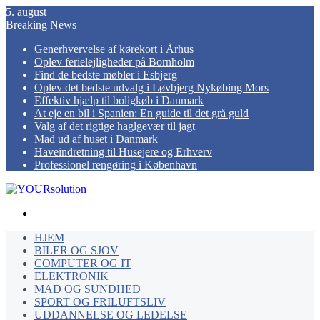
5. august
Breaking News
Generhvervelse af kørekort i Århus
Oplev ferielejligheder på Bornholm
Find de bedste møbler i Esbjerg
Oplev det bedste udvalg i Løvbjerg Nykøbing Mors
Effektiv hjælp til boligkøb i Danmark
At eje en bil i Spanien: En guide til det grå guld
Valg af det rigtige haglgevær til jagt
Mad ud af huset i Danmark
Haveindretning til Husejere og Erhverv
Professionel rengøring i København
Menu
HJEM
BILER OG SJOV
COMPUTER OG IT
ELEKTRONIK
MAD OG SUNDHED
SPORT OG FRILUFTSLIV
UDDANNELSE OG LEDELSE