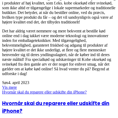
i produkter af høj kvalitet, som f.eks. kobe oksekød eller svinekød,
som ikke altid er tilgængelige i lokale supermarkeder og traditionelle
butikker. Det betyder, at når du bestiller online, ved du præcis,
hvilken type produkt du får – og det vil sandsynligvis også være af
højere kvalitet end det, der tilbydes traditionelt!
Det har aldrig været nemmere og mere bekvemt at bestille kød
online end i dag takket være moderne teknologi og innovationer
inden for emballageteknikker. Med tilgængelighed,
bekvemmelighed, garanteret friskhed og adgang til produkter af
højere kvalitet er det ikke underligt, at flere og flere mennesker
henvender sig til deres yndlingsslagteri, når de køber ind til deres
næste måltid! Fra specialkød og udskæringer til Kobe oksekød og
svinekød fra den gamle arv er der noget for enhver smag, når det
gælder om at købe kød online! Så hvad venter du på? Begynd at
udforske i dag!
Søs
4. april 2023
Vis mere
Hvornår skal du reparere eller udskifte din iPhone?
Hvornår skal du reparere eller udskifte din
iPhone?