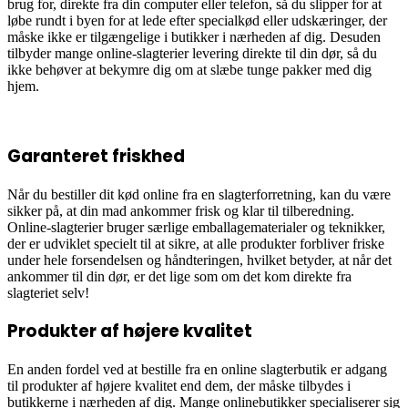
brug for, direkte fra din computer eller telefon, så du slipper for at
løbe rundt i byen for at lede efter specialkød eller udskæringer, der
måske ikke er tilgængelige i butikker i nærheden af dig. Desuden
tilbyder mange online-slagterier levering direkte til din dør, så du
ikke behøver at bekymre dig om at slæbe tunge pakker med dig
hjem.
Garanteret friskhed
Når du bestiller dit kød online fra en slagterforretning, kan du være
sikker på, at din mad ankommer frisk og klar til tilberedning.
Online-slagterier bruger særlige emballagematerialer og teknikker,
der er udviklet specielt til at sikre, at alle produkter forbliver friske
under hele forsendelsen og håndteringen, hvilket betyder, at når det
ankommer til din dør, er det lige som om det kom direkte fra
slagteriet selv!
Produkter af højere kvalitet
En anden fordel ved at bestille fra en online slagterbutik er adgang
til produkter af højere kvalitet end dem, der måske tilbydes i
butikkerne i nærheden af dig. Mange onlinebutikker specialiserer sig