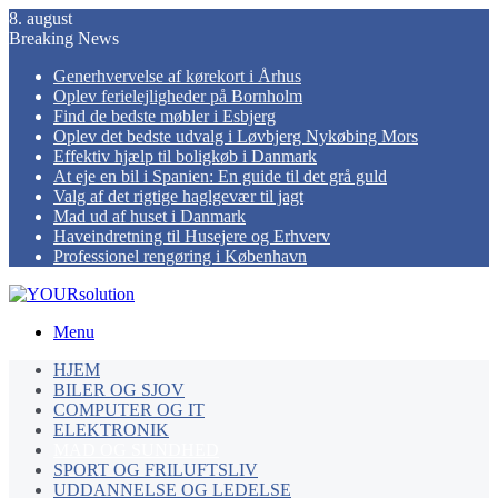
8. august
Breaking News
Generhvervelse af kørekort i Århus
Oplev ferielejligheder på Bornholm
Find de bedste møbler i Esbjerg
Oplev det bedste udvalg i Løvbjerg Nykøbing Mors
Effektiv hjælp til boligkøb i Danmark
At eje en bil i Spanien: En guide til det grå guld
Valg af det rigtige haglgevær til jagt
Mad ud af huset i Danmark
Haveindretning til Husejere og Erhverv
Professionel rengøring i København
Menu
HJEM
BILER OG SJOV
COMPUTER OG IT
ELEKTRONIK
MAD OG SUNDHED
SPORT OG FRILUFTSLIV
UDDANNELSE OG LEDELSE