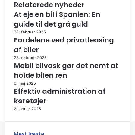
j
e
Relaterede nyheder
e
n
At eje en bil i Spanien: En
m
g
m
ø
guide til det grå guld
e
r
28. februar 2026
d
i
Fordelene ved privatleasing
k
n
u
g
af biler
n
a
28. oktober 2025
s
f
Mobil bilvask gør det nemt at
t
b
p
a
holde bilen ren
l
b
6. maj 2025
a
y
Effektiv administration af
k
u
a
d
køretøjer
t
s
2. januar 2025
e
t
r
y
r
m
Mest læste