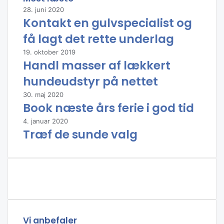
e
28. juni 2020
d
Kontakt en gulvspecialist og
e
n
få lagt det rette underlag
s
19. oktober 2019
t
Handl masser af lækkert
e
r
hundeudstyr på nettet
i
30. maj 2020
l
Book næste års ferie i god tid
i
s
4. januar 2020
a
Træf de sunde valg
t
o
r
Vi anbefaler