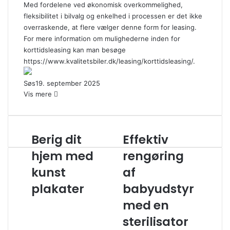
Med fordelene ved økonomisk overkommelighed,
fleksibilitet i bilvalg og enkelhed i processen er det ikke
overraskende, at flere vælger denne form for leasing.
For mere information om mulighederne inden for
korttidsleasing kan man besøge
https://www.kvalitetsbiler.dk/leasing/korttidsleasing/.
Søs
19. september 2025
Vis mere
Berig dit
Effektiv
B
E
e
f
hjem med
rengøring
r
f
kunst
af
i
e
g
k
plakater
babyudstyr
d
t
i
i
med en
t
v
sterilisator
h
r