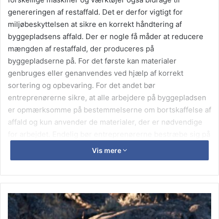
genereringen af restaffald. Det er derfor vigtigt for
miljøbeskyttelsen at sikre en korrekt håndtering af
byggepladsens affald. Der er nogle få måder at reducere
mængden af restaffald, der produceres på
byggepladserne på. For det første kan materialer
genbruges eller genanvendes ved hjælp af korrekt
sortering og opbevaring. For det andet bør
entreprenørerne sikre, at alle arbejdere på byggepladsen
er opmærksomme på bestemmelserne om bortskaffelse af
affald og kun anvender de materialer, der er nødvendige
for arbejdet. Endelig bør entreprenørerne bestræbe sig på
at anvende materialer, der er holdbare og kræver minimal
Vis mere
vedligeholdelse. På denne måde kan de reducere behovet
for at udskifte materialer regelmæssigt og dermed
reducere mængden af restaffald. Ved at tage disse skridt
kan byggepladserne være med til at reducere deres
Sådan
miljømæssige fodaftryk og sikre, at deres projekter bliver
vælger
du