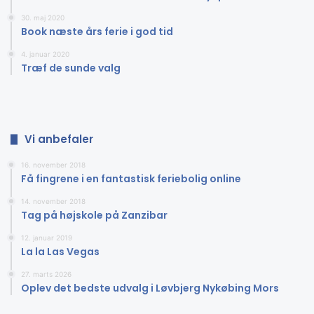
30. maj 2020
Book næste års ferie i god tid
4. januar 2020
Træf de sunde valg
Vi anbefaler
16. november 2018
Få fingrene i en fantastisk feriebolig online
14. november 2018
Tag på højskole på Zanzibar
12. januar 2019
La la Las Vegas
27. marts 2026
Oplev det bedste udvalg i Løvbjerg Nykøbing Mors