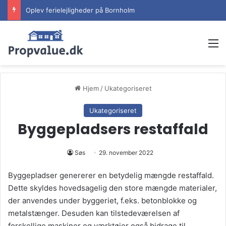
Oplev ferielejligheder på Bornholm
M
Hjem
/
Ukategoriseret
Ukategoriseret
Byggepladsers restaffald
Søs
29. november 2022
Byggepladser genererer en betydelig mængde restaffald.
Dette skyldes hovedsagelig den store mængde materialer,
der anvendes under byggeriet, f.eks. betonblokke og
metalstænger. Desuden kan tilstedeværelsen af
forskellige maskiner og værktøjer også bidrage til