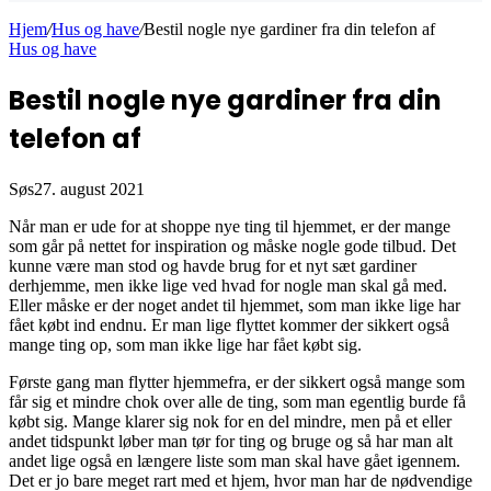
Hjem
/
Hus og have
/
Bestil nogle nye gardiner fra din telefon af
Hus og have
Bestil nogle nye gardiner fra din
telefon af
Søs
27. august 2021
Når man er ude for at shoppe nye ting til hjemmet, er der mange
som går på nettet for inspiration og måske nogle gode tilbud. Det
kunne være man stod og havde brug for et nyt sæt gardiner
derhjemme, men ikke lige ved hvad for nogle man skal gå med.
Eller måske er der noget andet til hjemmet, som man ikke lige har
fået købt ind endnu. Er man lige flyttet kommer der sikkert også
mange ting op, som man ikke lige har fået købt sig.
Første gang man flytter hjemmefra, er der sikkert også mange som
får sig et mindre chok over alle de ting, som man egentlig burde få
købt sig. Mange klarer sig nok for en del mindre, men på et eller
andet tidspunkt løber man tør for ting og bruge og så har man alt
andet lige også en længere liste som man skal have gået igennem.
Det er jo bare meget rart med et hjem, hvor man har de nødvendige