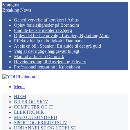
6. august
Breaking News
Generhvervelse af kørekort i Århus
Oplev ferielejligheder på Bornholm
Find de bedste møbler i Esbjerg
Oplev det bedste udvalg i Løvbjerg Nykøbing Mors
Effektiv hjælp til boligkøb i Danmark
At eje en bil i Spanien: En guide til det grå guld
Valg af det rigtige haglgevær til jagt
Mad ud af huset i Danmark
Haveindretning til Husejere og Erhverv
Professionel rengøring i København
Menu
HJEM
BILER OG SJOV
COMPUTER OG IT
ELEKTRONIK
MAD OG SUNDHED
SPORT OG FRILUFTSLIV
UDDANNELSE OG LEDELSE