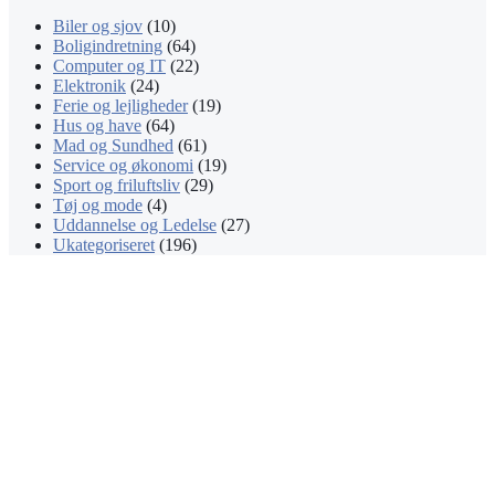
Biler og sjov
(10)
Boligindretning
(64)
Computer og IT
(22)
Elektronik
(24)
Ferie og lejligheder
(19)
Hus og have
(64)
Mad og Sundhed
(61)
Service og økonomi
(19)
Sport og friluftsliv
(29)
Tøj og mode
(4)
Uddannelse og Ledelse
(27)
Ukategoriseret
(196)
Facebook
X
WhatsApp
Telegram
Viber
Back
to
top
button