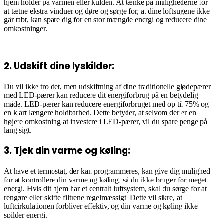
hjem holder på varmen eller kulden. At tænke på mulighederne for
at tætne ekstra vinduer og døre og sørge for, at dine loftsugene ikke
går tabt, kan spare dig for en stor mængde energi og reducere dine
omkostninger.
2. Udskift dine lyskilder:
Du vil ikke tro det, men udskiftning af dine traditionelle glødepærer
med LED-pærer kan reducere dit energiforbrug på en betydelig
måde. LED-pærer kan reducere energiforbruget med op til 75% og
en klart længere holdbarhed. Dette betyder, at selvom der er en
højere omkostning at investere i LED-pærer, vil du spare penge på
lang sigt.
3. Tjek din varme og køling:
At have et termostat, der kan programmeres, kan give dig mulighed
for at kontrollere din varme og køling, så du ikke bruger for meget
energi. Hvis dit hjem har et centralt luftsystem, skal du sørge for at
rengøre eller skifte filtrene regelmæssigt. Dette vil sikre, at
luftcirkulationen forbliver effektiv, og din varme og køling ikke
spilder energi.