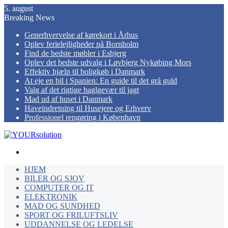
5. august
Breaking News
Generhvervelse af kørekort i Århus
Oplev ferielejligheder på Bornholm
Find de bedste møbler i Esbjerg
Oplev det bedste udvalg i Løvbjerg Nykøbing Mors
Effektiv hjælp til boligkøb i Danmark
At eje en bil i Spanien: En guide til det grå guld
Valg af det rigtige haglgevær til jagt
Mad ud af huset i Danmark
Haveindretning til Husejere og Erhverv
Professionel rengøring i København
Menu
HJEM
BILER OG SJOV
COMPUTER OG IT
ELEKTRONIK
MAD OG SUNDHED
SPORT OG FRILUFTSLIV
UDDANNELSE OG LEDELSE