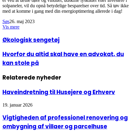
er ved at tætne døre og vinduer, udskifte lyskilder eller investere i
solpaneler, vil du opnå betydelige besparelser over tid. Så tøv ikke
med at komme i gang med din energioptimering allerede i dag!
Søs
26. maj 2023
Vis mere
Facebook
LinkedIn
Økologisk
Økologisk sengetøj
sengetøj
Hvorfor
Hvorfor du altid skal have en advokat, du
du
kan stole på
altid
skal
have
Relaterede nyheder
en
advokat,
du
Haveindretning til Husejere og Erhverv
kan
stole
19. januar 2026
på
Vigtigheden af professionel renovering og
ombygning af villaer og parcelhuse