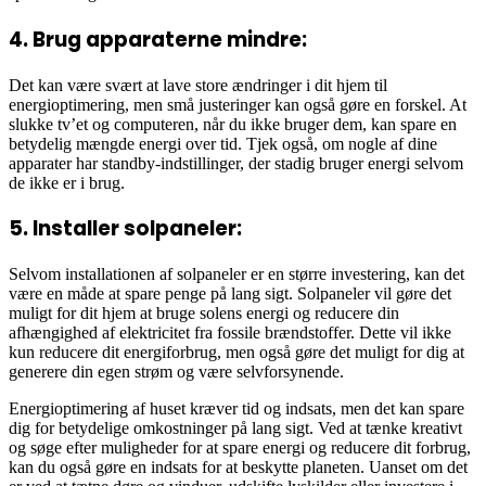
4. Brug apparaterne mindre:
Det kan være svært at lave store ændringer i dit hjem til
energioptimering, men små justeringer kan også gøre en forskel. At
slukke tv’et og computeren, når du ikke bruger dem, kan spare en
betydelig mængde energi over tid. Tjek også, om nogle af dine
apparater har standby-indstillinger, der stadig bruger energi selvom
de ikke er i brug.
5. Installer solpaneler:
Selvom installationen af solpaneler er en større investering, kan det
være en måde at spare penge på lang sigt. Solpaneler vil gøre det
muligt for dit hjem at bruge solens energi og reducere din
afhængighed af elektricitet fra fossile brændstoffer. Dette vil ikke
kun reducere dit energiforbrug, men også gøre det muligt for dig at
generere din egen strøm og være selvforsynende.
Energioptimering af huset kræver tid og indsats, men det kan spare
dig for betydelige omkostninger på lang sigt. Ved at tænke kreativt
og søge efter muligheder for at spare energi og reducere dit forbrug,
kan du også gøre en indsats for at beskytte planeten. Uanset om det